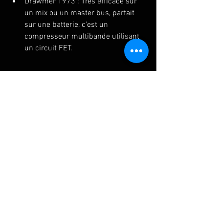
Drawmer 1973 : Très efficace sur 
un mix ou un master bus, parfait 
sur une batterie, c'est un 
compresseur multibande utilisant 
un circuit FET.
Le VCA (Voltage Controlled Amplifier), 
conçu en 1973 par la société DBX, est le 