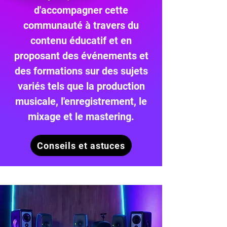
d'accompagner cette
communauté à travers du
contenu éducatif et en
proposant des événements et
des formations sur des sujets
variés tels que la production
musicale, l'enregistrement, le
mixage et le mastering.
Conseils et astuces