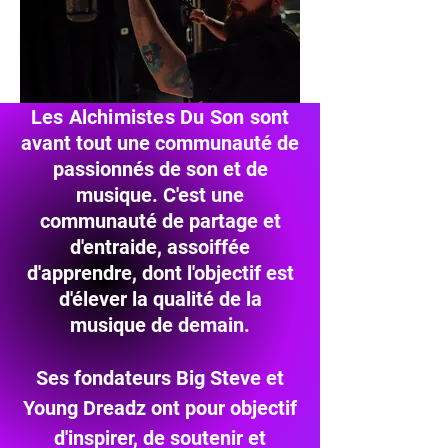
Les Alchimistes Du Son
sont
avant tout une communauté de
passionnés de son et de
musique. C'est une
communauté de partage et
d'entraide, assoiffée
d'apprendre, dont l'objectif est
d'élever la qualité de la
musique de demain.
Ses fondateurs Big Steve et
Young Dreadz ont pour objectif
d'inspirer, de soutenir et