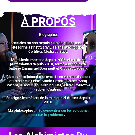
​À PROPOS
Biographie:
Technicien du son depuis plus de quinze ans. J'ai
été formé à l'institut SAE à Paris avec l'option
Certificat Média de Base.
Multi-instrumentiste depuis 2003, et musicien
professionnel depuis 2010, formé aux écoles de
batterie Emmanuel Boursault et Groove Academy.
Plusieurs collaborations avec de nombreux studios :
Studios de la Seine, Studio Davout, Golden Song
Record, Blackninjapublishing, BM, Astred Collective
et bien d'autres.
Enseigne les métiers de la musique et du son depuis
2010.
Ma philosophie : «
Se concentrer sur les solutions,
pas sur le problème
»